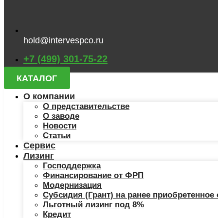
hold@intervespco.ru
+7 (499) 301-75-22
КАТАЛОГ
О компании
О представительстве
О заводе
Новости
Статьи
Сервис
Лизинг
Господдержка
Финансирование от ФРП
Модернизация
Субсидия (Грант) на ранее приобретенное
Льготный лизинг под 8%
Кредит