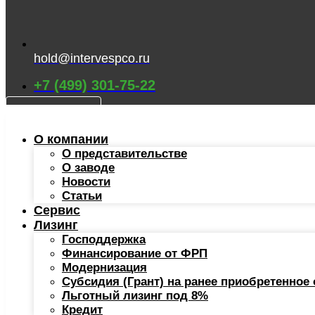
hold@intervespco.ru
+7 (499) 301-75-22
КАТАЛОГ
О компании
О представительстве
О заводе
Новости
Статьи
Сервис
Лизинг
Господдержка
Финансирование от ФРП
Модернизация
Субсидия (Грант) на ранее приобретенное
Льготный лизинг под 8%
Кредит