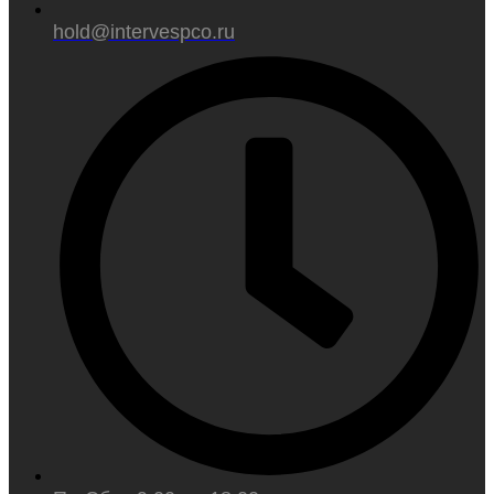
hold@intervespco.ru