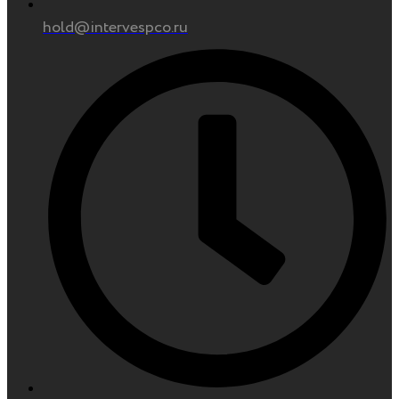
hold@intervespco.ru