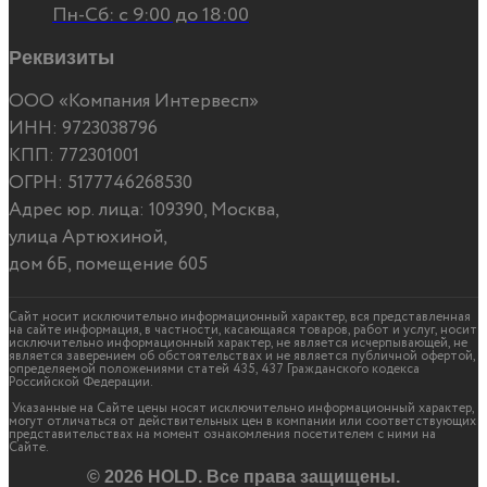
Пн-Сб: с 9:00 до 18:00
Реквизиты
ООО «Компания Интервесп»
ИНН: 9723038796
КПП: 772301001
ОГРН: 5177746268530
Адрес юр. лица: 109390,
Москва,
улица Артюхиной,
дом 6Б, помещение 605
Сайт носит исключительно информационный характер, вся представленная
на сайте информация, в частности, касающаяся товаров, работ и услуг, носит
исключительно информационный характер, не является исчерпывающей, не
является заверением об обстоятельствах и не является публичной офертой,
определяемой положениями статей 435, 437 Гражданского кодекса
Российской Федерации.
Указанные на Сайте цены носят исключительно информационный характер,
могут отличаться от действительных цен в компании или соответствующих
представительствах на момент ознакомления посетителем с ними на
Сайте.
© 2026 HOLD. Все права защищены.