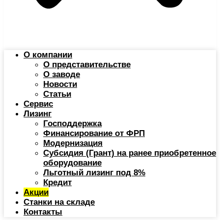
О компании
О представительстве
О заводе
Новости
Статьи
Сервис
Лизинг
Господдержка
Финансирование от ФРП
Модернизация
Субсидия (Грант) на ранее приобретенное
оборудование
Льготный лизинг под 8%
Кредит
Акции
Станки на складе
Контакты