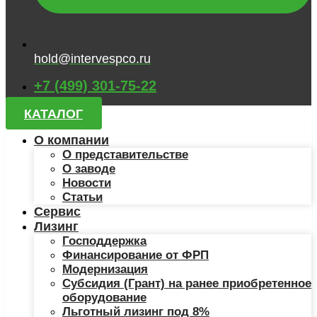
hold@intervespco.ru
+7 (499) 301-75-22
КАТАЛОГ
О компании
О представительстве
О заводе
Новости
Статьи
Сервис
Лизинг
Господдержка
Финансирование от ФРП
Модернизация
Субсидия (Грант) на ранее приобретенное
оборудование
Льготный лизинг под 8%