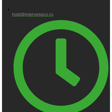
hold@intervespco.ru