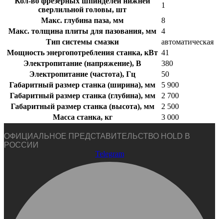
Кол-во фрезерных шпинделей нижней
1
сверлильной головы, шт
Макс. глубина паза, мм
8
Макс. толщина плиты для пазования, мм
4
Тип системы смазки
автоматическая
Мощность энергопотребления станка, кВт
41
Электропитание (напряжение), В
380
Электропитание (частота), Гц
50
Габаритный размер станка (ширина), мм
5 900
Габаритный размер станка (глубина), мм
2 700
Габаритный размер станка (высота), мм
2 500
Масса станка, кг
3 000
ОФИЦИАЛЬНОЕ ПРЕДСТАВИТЕЛЬСТВО HOLD В
РОССИИ
Telegram