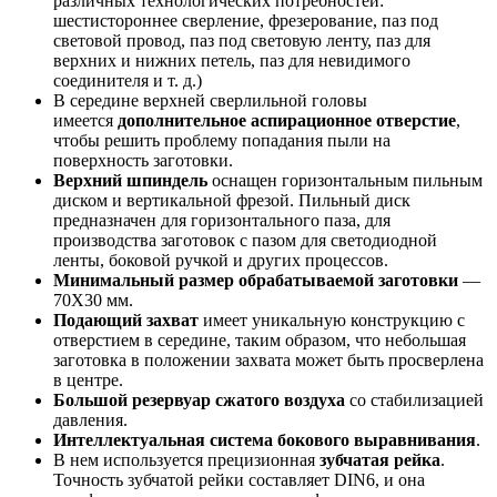
различных технологических потребностей:
шестистороннее сверление, фрезерование, паз под
световой провод, паз под световую ленту, паз для
верхних и нижних петель, паз для невидимого
соединителя и т. д.)
В середине верхней сверлильной головы
имеется
дополнительное аспирационное отверстие
,
чтобы решить проблему попадания пыли на
поверхность заготовки.
Верхний шпиндель
оснащен горизонтальным пильным
диском и вертикальной фрезой. Пильный диск
предназначен для горизонтального паза, для
производства заготовок с пазом для светодиодной
ленты, боковой ручкой и других процессов.
Минимальный размер обрабатываемой заготовки
—
70X30 мм.
Подающий захват
имеет уникальную конструкцию с
отверстием в середине, таким образом, что небольшая
заготовка в положении захвата может быть просверлена
в центре.
Большой резервуар сжатого воздуха
со стабилизацией
давления.
Интеллектуальная система бокового выравнивания
.
В нем используется прецизионная
зубчатая рейка
.
Точность зубчатой рейки составляет DIN6, и она