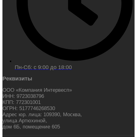
Пн-Сб: с 9:00 до 18:00
Реквизиты
ООО «Компания Интервесп»
ИНН: 9723038796
КПП: 772301001
ОГРН: 5177746268530
Адрес юр. лица: 109390,
Москва,
улица Артюхиной,
дом 6Б, помещение 605