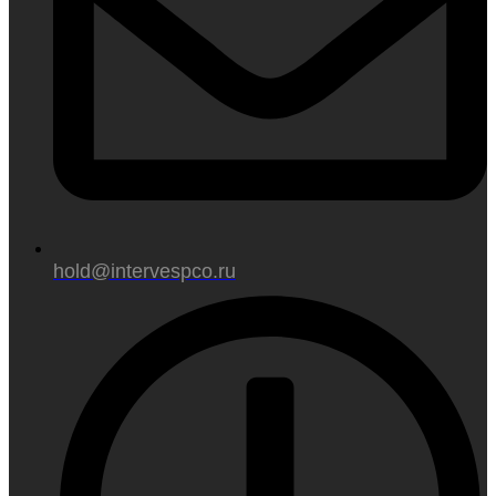
hold@intervespco.ru