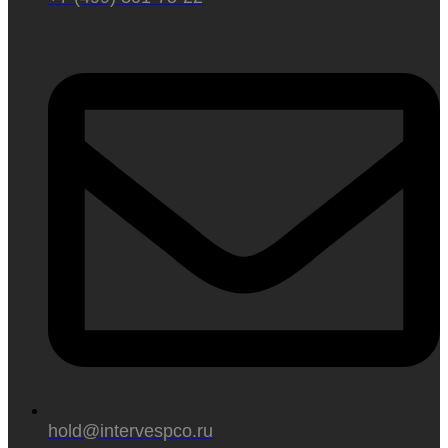
hold@intervespco.ru